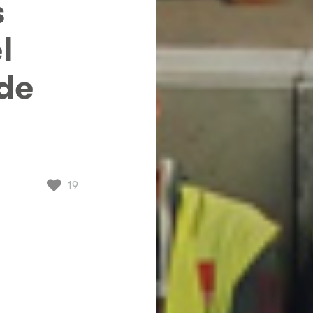
s
l
 de
♥
19