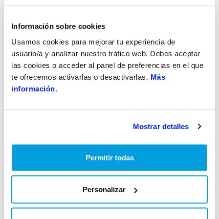
Además, en nuestra búsqueda permanente de soluciones
Información sobre cookies
sostenibles en pavimentos, introdujimos en este asfalto un
Usamos cookies para mejorar tu experiencia de
0,5% de plástico reciclado. Esta innovación se ha
usuario/a y analizar nuestro tráfico web. Debes aceptar
traducido en el ahorro de 10 toneladas de plástico (60
las cookies o acceder al panel de preferencias en el que
millones de bolsas de plástico).
te ofrecemos activarlas o desactivarlas.
Más
información.
Mostrar detalles
Permitir todas
Personalizar