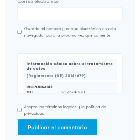
Correo electrónico
Guarda mi nombre y correo electrónico en este
navegador para la próxima vez que comente.
Información básica sobre el tratamiento
de datos
(Reglamento (UE) 2016/679)
RESPONSABLE
DEL
SORIGUÉ S.A.U.
TRATAMIENTO
Acepto los términos legales y la política de
FINALIDAD
REGISTRO DE USUARIOS.
privacidad
CONSENTIMENTO DEL
LEGITIMACIÓN
INTERESADO.
LOS DATOS NO SE CEDERÁN A