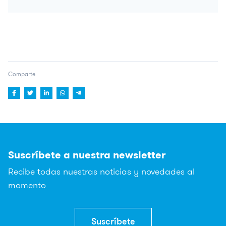
TERCEROS, A MENOS QUE LO
EXIJA UNA LEY O SEA
DESTINATARIOS
NECESARIO PARA CUMPLIR
CON LA FINALIDAD DEL
TRATAMIENTO.
ACCEDER, RECTIFICAR Y
SUPRIMIR DATOS, ASÍ COMO
Comparte
DERECHOS
EL RESTO QUE SE EXPLICAN
EN LA
POLÍTICA DE
PRIVACIDAD
.
Suscríbete a nuestra newsletter
Recibe todas nuestras noticias y novedades al
momento
Suscríbete