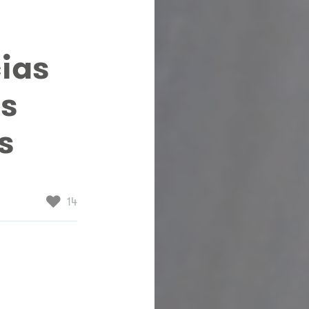
ias
os
s
♥
14